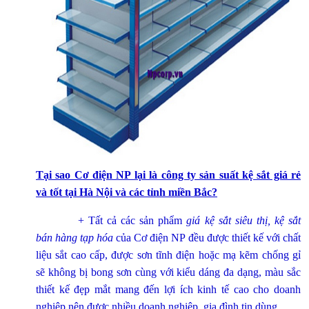
Tại sao Cơ điện NP lại là công ty sản suất kệ sắt giá rẻ
và tốt tại Hà Nội và các tỉnh miền Bắc?
+ Tất cả các sản phẩm
giá kệ sắt siêu thị, kệ sắt
bán hàng tạp hóa
của Cơ điện NP đều được thiết kế với chất
liệu sắt cao cấp, được sơn tĩnh điện hoặc mạ kẽm chống gỉ
sẽ không bị bong sơn cùng với kiểu dáng đa dạng, màu sắc
thiết kế đẹp mắt mang đến lợi ích kinh tế cao cho doanh
nghiệp nên được nhiều doanh nghiệp, gia đình tin dùng.