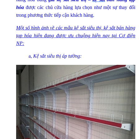
hóa
được các chủ cửa hàng lựa chọn như một sự thay đổi
trong phương thức tiếp cận khách hàng.
Một số hình ảnh về các mẫu kệ sắt siêu thị, kệ sắt bán hàng
tạp hóa hiện đang được ưu chuộng hiện nay tại Cơ điện
NP:
a,
Kệ sắt siêu thị áp tường: