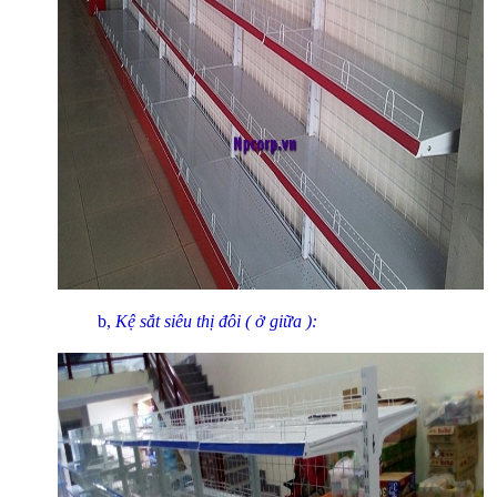
b,
Kệ sắt siêu thị đôi ( ở giữa ):